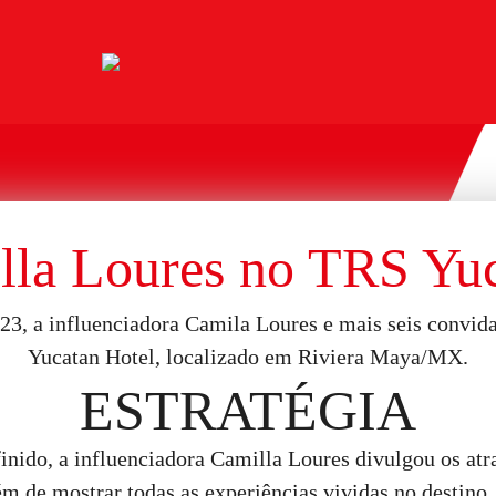
lla Loures no TRS Yuc
2023, a influenciadora Camila Loures e mais seis convi
Yucatan Hotel, localizado em Riviera Maya/MX.
ESTRATÉGIA
ido, a influenciadora Camilla Loures divulgou os atra
m de mostrar todas as experiências vividas no destino, 