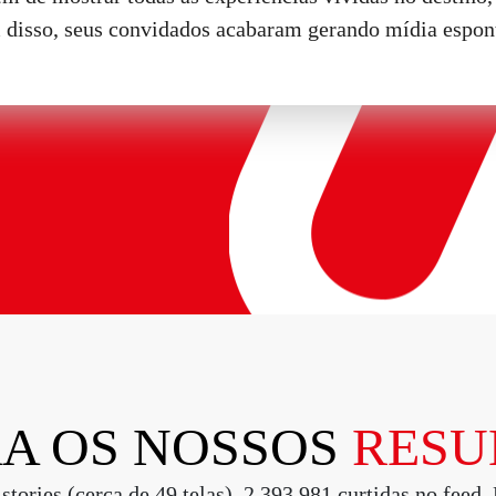
m disso, seus convidados acabaram gerando mídia espon
A OS NOSSOS
RESU
tories (cerca de 49 telas), 2.393.981 curtidas no feed