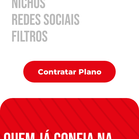
nichos
redes sociais
filtros
Contratar Plano