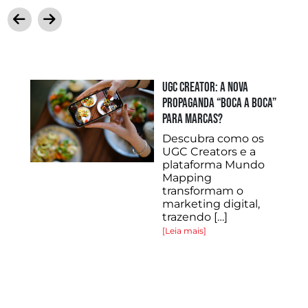
INA
UGC Creator: a nova
propaganda “boca a boca”
para marcas?
Descubra como os
UGC Creators e a
plataforma Mundo
Mapping
o
transformam o
marketing digital,
trazendo […]
[Leia mais]