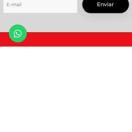
Como excluir o cadastro da minha
empresa?
Como cancelo a minha compra?
Sou Marca/Empresa
Sou Influenciador
Nosso mundo
Como falo com o suporte?
Planos
Política de Privacidade
Qual são as soluções oferecidas pela
Termos de uso
Mundo Mapping?