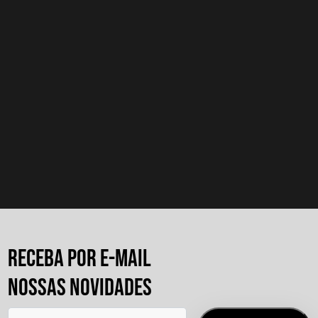
Como criar uma campanha?
Como criar uma oferta?
Consigo falar com o influenciador?
Quanto custa a Mundo Mapping?
RECEBA POR E-MAIL
NOSSAS NOVIDADES
Como alterar a minha senha?