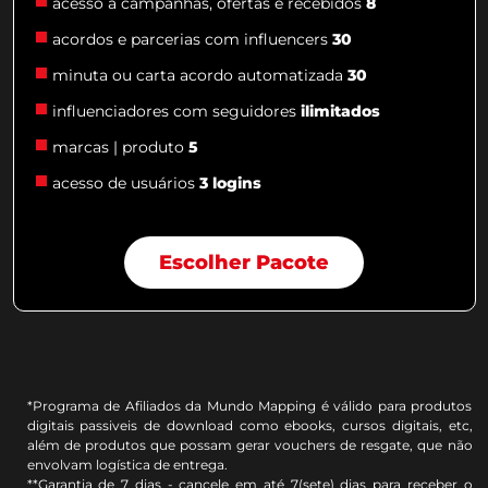
acesso a campanhas, ofertas e recebidos
8
acordos e parcerias com influencers
30
minuta ou carta acordo automatizada
30
influenciadores com seguidores
ilimitados
marcas | produto
5
acesso de usuários
3 logins
Escolher Pacote
*Programa de Afiliados da Mundo Mapping é válido para produtos
digitais passiveis de download como ebooks, cursos digitais, etc,
além de produtos que possam gerar vouchers de resgate, que não
envolvam logística de entrega.
**Garantia de 7 dias - cancele em até 7(sete) dias para receber o