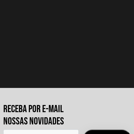
Como criar uma campanha?
Como criar uma oferta?
Consigo falar com o influenciador?
Quanto custa a Mundo Mapping?
RECEBA POR E-MAIL
NOSSAS NOVIDADES
Como alterar a minha senha?