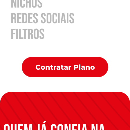
nichos
redes sociais
filtros
Contratar Plano