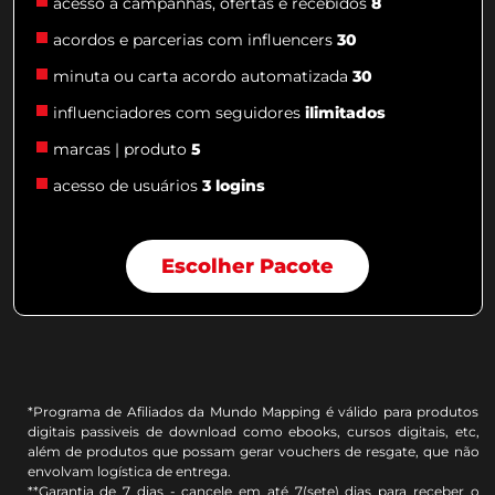
acesso a campanhas, ofertas e recebidos
8
acordos e parcerias com influencers
30
minuta ou carta acordo automatizada
30
influenciadores com seguidores
ilimitados
marcas | produto
5
acesso de usuários
3 logins
Escolher Pacote
*Programa de Afiliados da Mundo Mapping é válido para produtos
digitais passiveis de download como ebooks, cursos digitais, etc,
além de produtos que possam gerar vouchers de resgate, que não
envolvam logística de entrega.
**Garantia de 7 dias - cancele em até 7(sete) dias para receber o