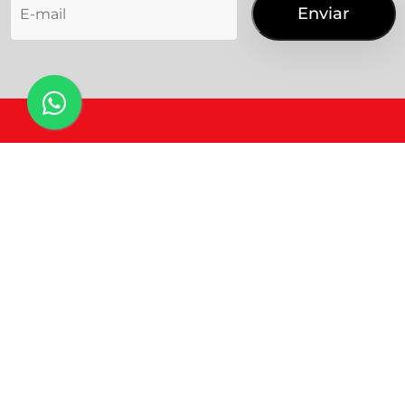
Como excluir o cadastro da minha
empresa?
Como cancelo a minha compra?
Sou Marca/Empresa
Sou Influenciador
Nosso mundo
Como falo com o suporte?
Planos
Política de Privacidade
Qual são as soluções oferecidas pela
Termos de uso
Mundo Mapping?