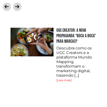
INA
UGC Creator: a nova
propaganda “boca a boca”
para marcas?
Descubra como os
UGC Creators e a
plataforma Mundo
Mapping
o
transformam o
marketing digital,
trazendo […]
[Leia mais]