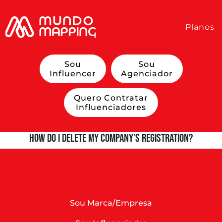
Planos
Sou
Sou
Influencer
Agenciador
Quero Contratar
Influenciadores
How do I delete my company’s registration?
Sou Marca/Empresa