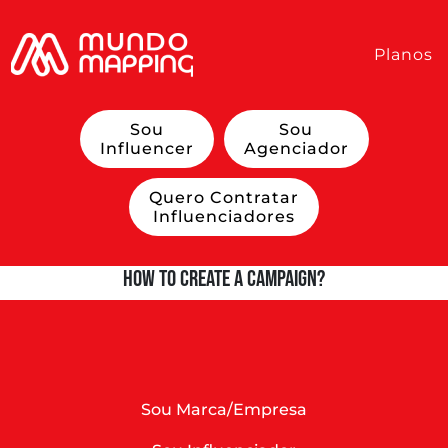
Planos
Sou
Sou
Influencer
Agenciador
Quero Contratar
Influenciadores
How to create a campaign?
Sou Marca/Empresa