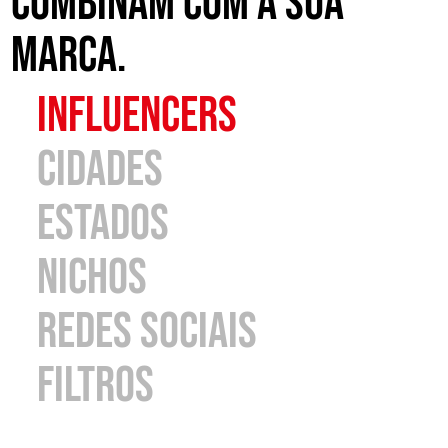
combinam com a sua
marca.
influencers
cidades
estados
nichos
redes sociais
filtros