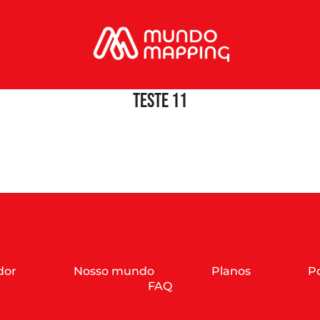
teste 11
dor
Nosso mundo
Planos
Po
FAQ