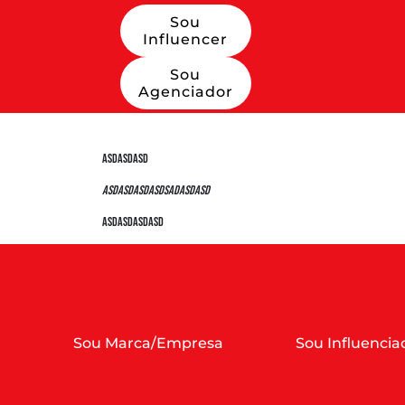
Sou
Influencer
Sou
Agenciador
asdasdasd
asdasdasdasdsadasdasd
asdasdasdasd
Sou Marca/Empresa
Sou Influencia